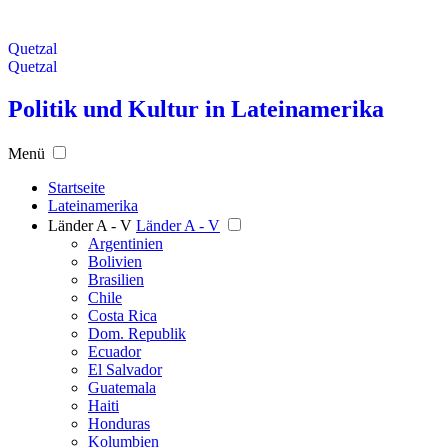
Quetzal
Quetzal
Politik und Kultur in Lateinamerika
Menü
Startseite
Lateinamerika
Länder A - V
Länder A - V
Argentinien
Bolivien
Brasilien
Chile
Costa Rica
Dom. Republik
Ecuador
El Salvador
Guatemala
Haiti
Honduras
Kolumbien