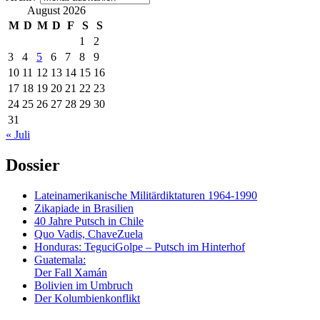
August 2026
M
D
M
D
F
S
S
1
2
3
4
5
6
7
8
9
10
11
12
13
14
15
16
17
18
19
20
21
22
23
24
25
26
27
28
29
30
31
« Juli
Dossier
Lateinamerikanische Militärdiktaturen 1964-1990
Zikapiade in Brasilien
40 Jahre Putsch in Chile
Quo Vadis, ChaveZuela
Honduras: TeguciGolpe – Putsch im Hinterhof
Guatemala:
Der Fall Xamán
Bolivien im Umbruch
Der Kolumbienkonflikt