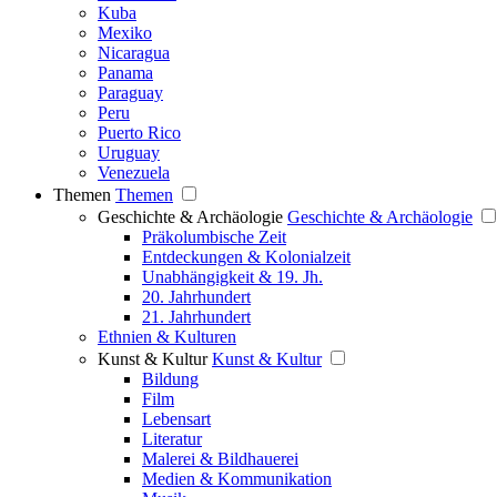
Kuba
Mexiko
Nicaragua
Panama
Paraguay
Peru
Puerto Rico
Uruguay
Venezuela
Themen
Themen
Geschichte & Archäologie
Geschichte & Archäologie
Präkolumbische Zeit
Entdeckungen & Kolonialzeit
Unabhängigkeit & 19. Jh.
20. Jahrhundert
21. Jahrhundert
Ethnien & Kulturen
Kunst & Kultur
Kunst & Kultur
Bildung
Film
Lebensart
Literatur
Malerei & Bildhauerei
Medien & Kommunikation