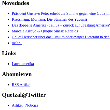
Novedades
Präsident Gustavo Petro erhebt die Stimme gegen eine Cuba-I
Kretzmann, Morgana: Die Stimmen des Yucumã
Das doppelte Amerika (Teil 3) – Zurück zur „Festung Amerika
Marcela Arroyo & Quique Sinesi: Reflejos
Chile: Herrscher über das Lithium oder ewiger Lieferant in der
mehr...
Links
Lateinamerika
Abonnieren
RSS Artikel
Quetzal@Twitter
Artikel | Noticias