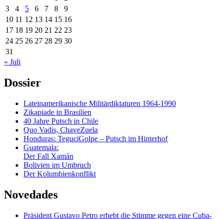
3
4
5
6
7
8
9
10
11
12
13
14
15
16
17
18
19
20
21
22
23
24
25
26
27
28
29
30
31
« Juli
Dossier
Lateinamerikanische Militärdiktaturen 1964-1990
Zikapiade in Brasilien
40 Jahre Putsch in Chile
Quo Vadis, ChaveZuela
Honduras: TeguciGolpe – Putsch im Hinterhof
Guatemala:
Der Fall Xamán
Bolivien im Umbruch
Der Kolumbienkonflikt
Novedades
Präsident Gustavo Petro erhebt die Stimme gegen eine Cuba-