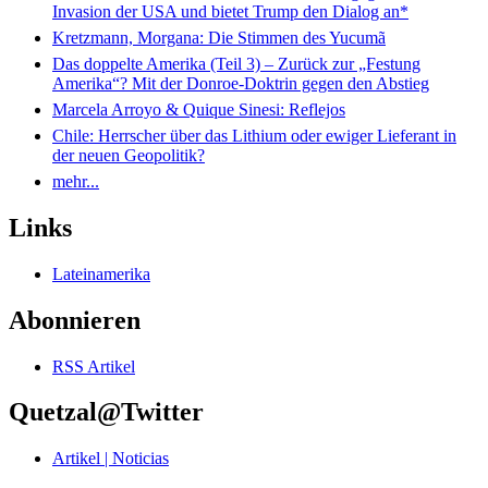
Invasion der USA und bietet Trump den Dialog an*
Kretzmann, Morgana: Die Stimmen des Yucumã
Das doppelte Amerika (Teil 3) – Zurück zur „Festung
Amerika“? Mit der Donroe-Doktrin gegen den Abstieg
Marcela Arroyo & Quique Sinesi: Reflejos
Chile: Herrscher über das Lithium oder ewiger Lieferant in
der neuen Geopolitik?
mehr...
Links
Lateinamerika
Abonnieren
RSS Artikel
Quetzal@Twitter
Artikel | Noticias