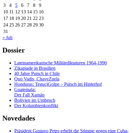
3
4
5
6
7
8
9
10
11
12
13
14
15
16
17
18
19
20
21
22
23
24
25
26
27
28
29
30
31
« Juli
Dossier
Lateinamerikanische Militärdiktaturen 1964-1990
Zikapiade in Brasilien
40 Jahre Putsch in Chile
Quo Vadis, ChaveZuela
Honduras: TeguciGolpe – Putsch im Hinterhof
Guatemala:
Der Fall Xamán
Bolivien im Umbruch
Der Kolumbienkonflikt
Novedades
Präsident Gustavo Petro erhebt die Stimme gegen eine Cuba-