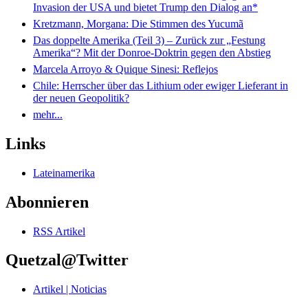
Invasion der USA und bietet Trump den Dialog an*
Kretzmann, Morgana: Die Stimmen des Yucumã
Das doppelte Amerika (Teil 3) – Zurück zur „Festung
Amerika“? Mit der Donroe-Doktrin gegen den Abstieg
Marcela Arroyo & Quique Sinesi: Reflejos
Chile: Herrscher über das Lithium oder ewiger Lieferant in
der neuen Geopolitik?
mehr...
Links
Lateinamerika
Abonnieren
RSS Artikel
Quetzal@Twitter
Artikel | Noticias