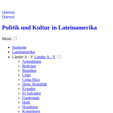
Quetzal
Quetzal
Politik und Kultur in Lateinamerika
Menü
Startseite
Lateinamerika
Länder A - V
Länder A - V
Argentinien
Bolivien
Brasilien
Chile
Costa Rica
Dom. Republik
Ecuador
El Salvador
Guatemala
Haiti
Honduras
Kolumbien