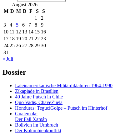
August 2026
M
D
M
D
F
S
S
1
2
3
4
5
6
7
8
9
10
11
12
13
14
15
16
17
18
19
20
21
22
23
24
25
26
27
28
29
30
31
« Juli
Dossier
Lateinamerikanische Militärdiktaturen 1964-1990
Zikapiade in Brasilien
40 Jahre Putsch in Chile
Quo Vadis, ChaveZuela
Honduras: TeguciGolpe – Putsch im Hinterhof
Guatemala:
Der Fall Xamán
Bolivien im Umbruch
Der Kolumbienkonflikt