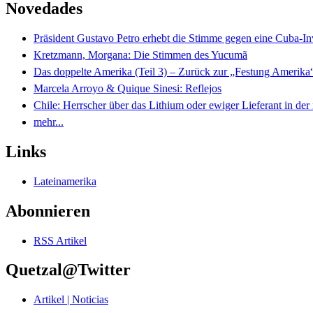
Novedades
Präsident Gustavo Petro erhebt die Stimme gegen eine Cuba-I
Kretzmann, Morgana: Die Stimmen des Yucumã
Das doppelte Amerika (Teil 3) – Zurück zur „Festung Amerika
Marcela Arroyo & Quique Sinesi: Reflejos
Chile: Herrscher über das Lithium oder ewiger Lieferant in der
mehr...
Links
Lateinamerika
Abonnieren
RSS Artikel
Quetzal@Twitter
Artikel | Noticias