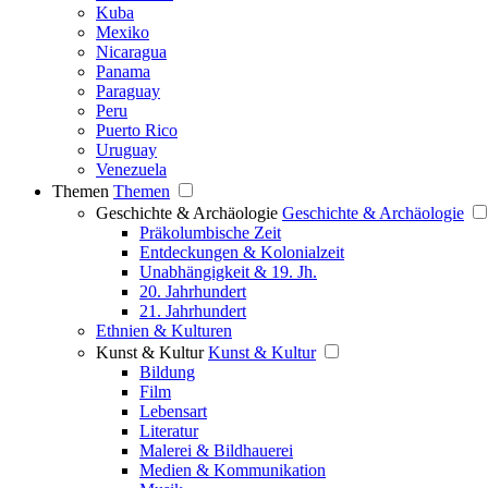
Kuba
Mexiko
Nicaragua
Panama
Paraguay
Peru
Puerto Rico
Uruguay
Venezuela
Themen
Themen
Geschichte & Archäologie
Geschichte & Archäologie
Präkolumbische Zeit
Entdeckungen & Kolonialzeit
Unabhängigkeit & 19. Jh.
20. Jahrhundert
21. Jahrhundert
Ethnien & Kulturen
Kunst & Kultur
Kunst & Kultur
Bildung
Film
Lebensart
Literatur
Malerei & Bildhauerei
Medien & Kommunikation