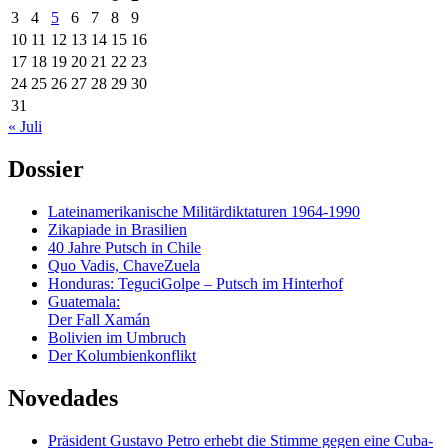
3
4
5
6
7
8
9
10
11
12
13
14
15
16
17
18
19
20
21
22
23
24
25
26
27
28
29
30
31
« Juli
Dossier
Lateinamerikanische Militärdiktaturen 1964-1990
Zikapiade in Brasilien
40 Jahre Putsch in Chile
Quo Vadis, ChaveZuela
Honduras: TeguciGolpe – Putsch im Hinterhof
Guatemala:
Der Fall Xamán
Bolivien im Umbruch
Der Kolumbienkonflikt
Novedades
Präsident Gustavo Petro erhebt die Stimme gegen eine Cuba-