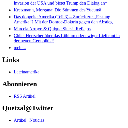
Invasion der USA und bietet Trump den Dialog an*
Kretzmann, Morgana: Die Stimmen des Yucumã
Das doppelte Amerika (Teil 3) – Zurück zur „Festung
Amerika“? Mit der Donroe-Doktrin gegen den Abstieg
Marcela Arroyo & Quique Sinesi: Reflejos
Chile: Herrscher über das Lithium oder ewiger Lieferant in
der neuen Geopolitik?
mehr...
Links
Lateinamerika
Abonnieren
RSS Artikel
Quetzal@Twitter
Artikel | Noticias