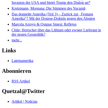
Invasion der USA und bietet Trump den Dialog an*
Kretzmann, Morgana: Die Stimmen des Yucumã
Das doppelte Amerika (Teil 3) – Zurück zur „Festung
Amerika“? Mit der Donroe-Doktrin gegen den Abstieg
Marcela Arroyo & Quique Sinesi: Reflejos
Chile: Herrscher über das Lithium oder ewiger Lieferant in
der neuen Geopolitik?
mehr...
Links
Lateinamerika
Abonnieren
RSS Artikel
Quetzal@Twitter
Artikel | Noticias