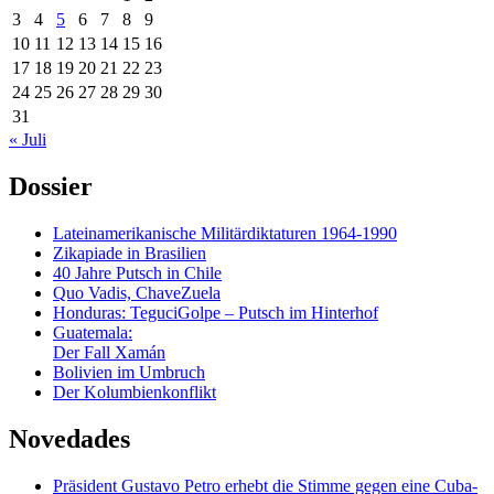
3
4
5
6
7
8
9
10
11
12
13
14
15
16
17
18
19
20
21
22
23
24
25
26
27
28
29
30
31
« Juli
Dossier
Lateinamerikanische Militärdiktaturen 1964-1990
Zikapiade in Brasilien
40 Jahre Putsch in Chile
Quo Vadis, ChaveZuela
Honduras: TeguciGolpe – Putsch im Hinterhof
Guatemala:
Der Fall Xamán
Bolivien im Umbruch
Der Kolumbienkonflikt
Novedades
Präsident Gustavo Petro erhebt die Stimme gegen eine Cuba-