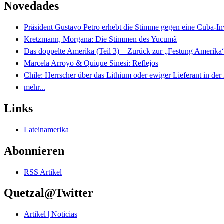
Novedades
Präsident Gustavo Petro erhebt die Stimme gegen eine Cuba-I
Kretzmann, Morgana: Die Stimmen des Yucumã
Das doppelte Amerika (Teil 3) – Zurück zur „Festung Amerika
Marcela Arroyo & Quique Sinesi: Reflejos
Chile: Herrscher über das Lithium oder ewiger Lieferant in der
mehr...
Links
Lateinamerika
Abonnieren
RSS Artikel
Quetzal@Twitter
Artikel | Noticias