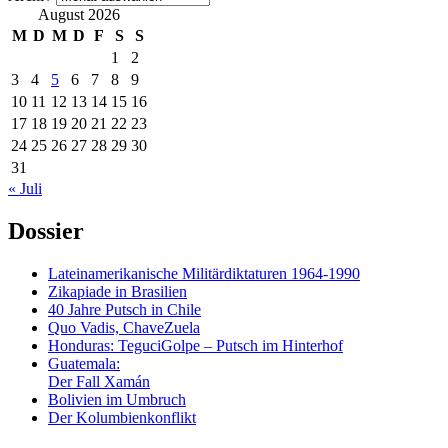
August 2026
M
D
M
D
F
S
S
1
2
3
4
5
6
7
8
9
10
11
12
13
14
15
16
17
18
19
20
21
22
23
24
25
26
27
28
29
30
31
« Juli
Dossier
Lateinamerikanische Militärdiktaturen 1964-1990
Zikapiade in Brasilien
40 Jahre Putsch in Chile
Quo Vadis, ChaveZuela
Honduras: TeguciGolpe – Putsch im Hinterhof
Guatemala:
Der Fall Xamán
Bolivien im Umbruch
Der Kolumbienkonflikt