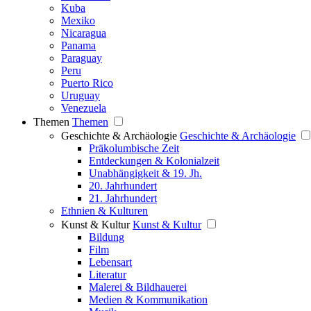
Kuba
Mexiko
Nicaragua
Panama
Paraguay
Peru
Puerto Rico
Uruguay
Venezuela
Themen
Themen
Geschichte & Archäologie
Geschichte & Archäologie
Präkolumbische Zeit
Entdeckungen & Kolonialzeit
Unabhängigkeit & 19. Jh.
20. Jahrhundert
21. Jahrhundert
Ethnien & Kulturen
Kunst & Kultur
Kunst & Kultur
Bildung
Film
Lebensart
Literatur
Malerei & Bildhauerei
Medien & Kommunikation