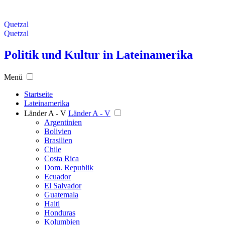
Quetzal
Quetzal
Politik und Kultur in Lateinamerika
Menü
Startseite
Lateinamerika
Länder A - V
Länder A - V
Argentinien
Bolivien
Brasilien
Chile
Costa Rica
Dom. Republik
Ecuador
El Salvador
Guatemala
Haiti
Honduras
Kolumbien