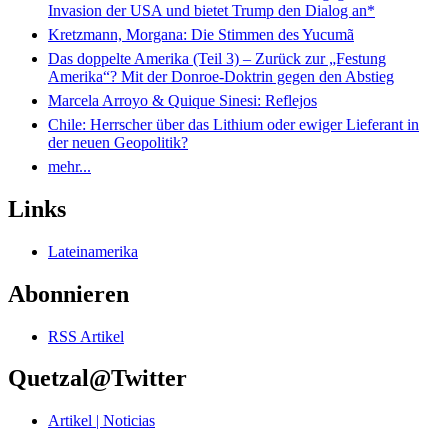
Invasion der USA und bietet Trump den Dialog an*
Kretzmann, Morgana: Die Stimmen des Yucumã
Das doppelte Amerika (Teil 3) – Zurück zur „Festung
Amerika“? Mit der Donroe-Doktrin gegen den Abstieg
Marcela Arroyo & Quique Sinesi: Reflejos
Chile: Herrscher über das Lithium oder ewiger Lieferant in
der neuen Geopolitik?
mehr...
Links
Lateinamerika
Abonnieren
RSS Artikel
Quetzal@Twitter
Artikel | Noticias