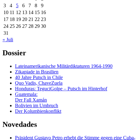
3
4
5
6
7
8
9
10
11
12
13
14
15
16
17
18
19
20
21
22
23
24
25
26
27
28
29
30
31
« Juli
Dossier
Lateinamerikanische Militärdiktaturen 1964-1990
Zikapiade in Brasilien
40 Jahre Putsch in Chile
Quo Vadis, ChaveZuela
Honduras: TeguciGolpe – Putsch im Hinterhof
Guatemala:
Der Fall Xamán
Bolivien im Umbruch
Der Kolumbienkonflikt
Novedades
Präsident Gustavo Petro erhebt die Stimme gegen eine Cuba-