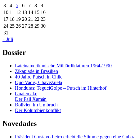
3
4
5
6
7
8
9
10
11
12
13
14
15
16
17
18
19
20
21
22
23
24
25
26
27
28
29
30
31
« Juli
Dossier
Lateinamerikanische Militärdiktaturen 1964-1990
Zikapiade in Brasilien
40 Jahre Putsch in Chile
Quo Vadis, ChaveZuela
Honduras: TeguciGolpe – Putsch im Hinterhof
Guatemala:
Der Fall Xamán
Bolivien im Umbruch
Der Kolumbienkonflikt
Novedades
Präsident Gustavo Petro erhebt die Stimme gegen eine Cuba-