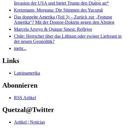
Invasion der USA und bietet Trump den Dialog an*
Kretzmann, Morgana: Die Stimmen des Yucumã
Das doppelte Amerika (Teil 3) – Zurück zur „Festung
Amerika“? Mit der Donroe-Doktrin gegen den Abstieg
Marcela Arroyo & Quique Sinesi: Reflejos
Chile: Herrscher über das Lithium oder ewiger Lieferant in
der neuen Geopolitik?
mehr...
Links
Lateinamerika
Abonnieren
RSS Artikel
Quetzal@Twitter
Artikel | Noticias