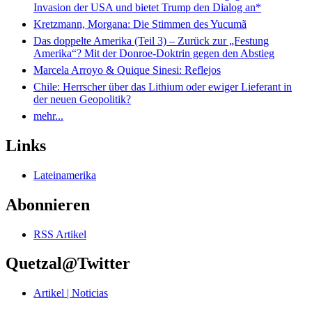
Invasion der USA und bietet Trump den Dialog an*
Kretzmann, Morgana: Die Stimmen des Yucumã
Das doppelte Amerika (Teil 3) – Zurück zur „Festung
Amerika“? Mit der Donroe-Doktrin gegen den Abstieg
Marcela Arroyo & Quique Sinesi: Reflejos
Chile: Herrscher über das Lithium oder ewiger Lieferant in
der neuen Geopolitik?
mehr...
Links
Lateinamerika
Abonnieren
RSS Artikel
Quetzal@Twitter
Artikel | Noticias