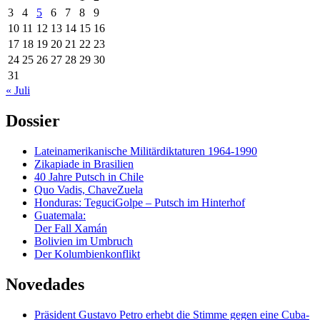
3
4
5
6
7
8
9
10
11
12
13
14
15
16
17
18
19
20
21
22
23
24
25
26
27
28
29
30
31
« Juli
Dossier
Lateinamerikanische Militärdiktaturen 1964-1990
Zikapiade in Brasilien
40 Jahre Putsch in Chile
Quo Vadis, ChaveZuela
Honduras: TeguciGolpe – Putsch im Hinterhof
Guatemala:
Der Fall Xamán
Bolivien im Umbruch
Der Kolumbienkonflikt
Novedades
Präsident Gustavo Petro erhebt die Stimme gegen eine Cuba-