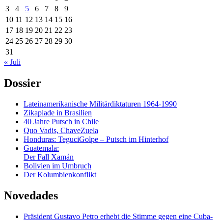
3
4
5
6
7
8
9
10
11
12
13
14
15
16
17
18
19
20
21
22
23
24
25
26
27
28
29
30
31
« Juli
Dossier
Lateinamerikanische Militärdiktaturen 1964-1990
Zikapiade in Brasilien
40 Jahre Putsch in Chile
Quo Vadis, ChaveZuela
Honduras: TeguciGolpe – Putsch im Hinterhof
Guatemala:
Der Fall Xamán
Bolivien im Umbruch
Der Kolumbienkonflikt
Novedades
Präsident Gustavo Petro erhebt die Stimme gegen eine Cuba-