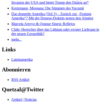
Invasion der USA und bietet Trump den Dialog an*
Kretzmann, Morgana: Die Stimmen des Yucumã
Das doppelte Amerika (Teil 3) – Zurück zur „Festung
Amerika“? Mit der Donroe-Doktrin gegen den Abstieg
Marcela Arroyo & Quique Sinesi: Reflejos
Chile: Herrscher über das Lithium oder ewiger Lieferant in
der neuen Geopolitik?
mehr...
Links
Lateinamerika
Abonnieren
RSS Artikel
Quetzal@Twitter
Artikel | Noticias