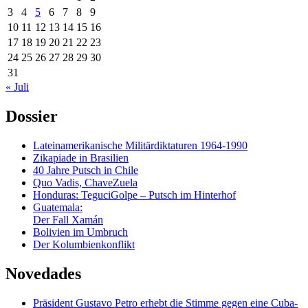
3
4
5
6
7
8
9
10
11
12
13
14
15
16
17
18
19
20
21
22
23
24
25
26
27
28
29
30
31
« Juli
Dossier
Lateinamerikanische Militärdiktaturen 1964-1990
Zikapiade in Brasilien
40 Jahre Putsch in Chile
Quo Vadis, ChaveZuela
Honduras: TeguciGolpe – Putsch im Hinterhof
Guatemala:
Der Fall Xamán
Bolivien im Umbruch
Der Kolumbienkonflikt
Novedades
Präsident Gustavo Petro erhebt die Stimme gegen eine Cuba-