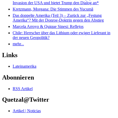
Invasion der USA und bietet Trump den Dialog an*
Kretzmann, Morgana: Die Stimmen des Yucumã
Das doppelte Amerika (Teil 3) – Zurück zur „Festung
Amerika“? Mit der Donroe-Doktrin gegen den Abstieg
Marcela Arroyo & Quique Sinesi: Reflejos
Chile: Herrscher über das Lithium oder ewiger Lieferant in
der neuen Geopolitik?
mehr...
Links
Lateinamerika
Abonnieren
RSS Artikel
Quetzal@Twitter
Artikel | Noticias