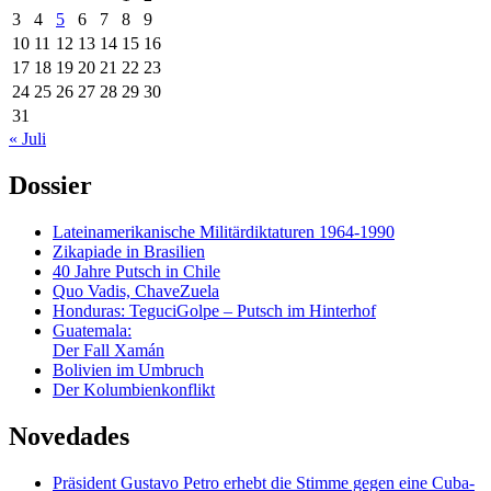
3
4
5
6
7
8
9
10
11
12
13
14
15
16
17
18
19
20
21
22
23
24
25
26
27
28
29
30
31
« Juli
Dossier
Lateinamerikanische Militärdiktaturen 1964-1990
Zikapiade in Brasilien
40 Jahre Putsch in Chile
Quo Vadis, ChaveZuela
Honduras: TeguciGolpe – Putsch im Hinterhof
Guatemala:
Der Fall Xamán
Bolivien im Umbruch
Der Kolumbienkonflikt
Novedades
Präsident Gustavo Petro erhebt die Stimme gegen eine Cuba-