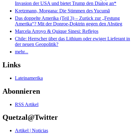
Invasion der USA und bietet Trump den Dialog an*
Kretzmann, Morgana: Die Stimmen des Yucumã
Das doppelte Amerika (Teil 3) – Zurück zur „Festung
Amerika“? Mit der Donroe-Doktrin gegen den Abstieg
Marcela Arroyo & Quique Sinesi: Reflejos
Chile: Herrscher über das Lithium oder ewiger Lieferant in
der neuen Geopolitik?
mehr...
Links
Lateinamerika
Abonnieren
RSS Artikel
Quetzal@Twitter
Artikel | Noticias