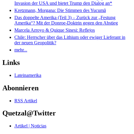
Invasion der USA und bietet Trump den Dialog an*
Kretzmann, Morgana: Die Stimmen des Yucumã
Das doppelte Amerika (Teil 3) – Zurück zur „Festung
Amerika“? Mit der Donroe-Doktrin gegen den Abstieg
Marcela Arroyo & Quique Sinesi: Reflejos
Chile: Herrscher über das Lithium oder ewiger Lieferant in
der neuen Geopolitik?
mehr...
Links
Lateinamerika
Abonnieren
RSS Artikel
Quetzal@Twitter
Artikel | Noticias