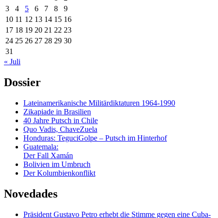
3
4
5
6
7
8
9
10
11
12
13
14
15
16
17
18
19
20
21
22
23
24
25
26
27
28
29
30
31
« Juli
Dossier
Lateinamerikanische Militärdiktaturen 1964-1990
Zikapiade in Brasilien
40 Jahre Putsch in Chile
Quo Vadis, ChaveZuela
Honduras: TeguciGolpe – Putsch im Hinterhof
Guatemala:
Der Fall Xamán
Bolivien im Umbruch
Der Kolumbienkonflikt
Novedades
Präsident Gustavo Petro erhebt die Stimme gegen eine Cuba-