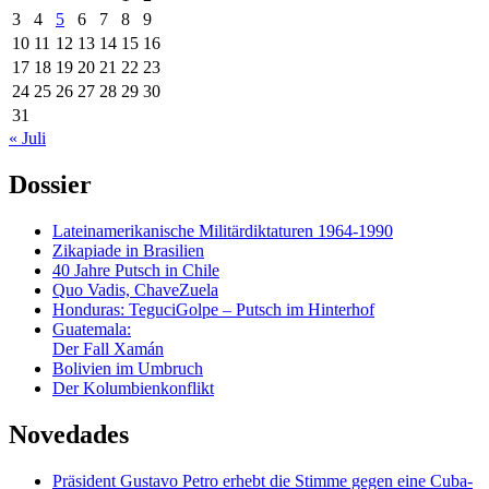
3
4
5
6
7
8
9
10
11
12
13
14
15
16
17
18
19
20
21
22
23
24
25
26
27
28
29
30
31
« Juli
Dossier
Lateinamerikanische Militärdiktaturen 1964-1990
Zikapiade in Brasilien
40 Jahre Putsch in Chile
Quo Vadis, ChaveZuela
Honduras: TeguciGolpe – Putsch im Hinterhof
Guatemala:
Der Fall Xamán
Bolivien im Umbruch
Der Kolumbienkonflikt
Novedades
Präsident Gustavo Petro erhebt die Stimme gegen eine Cuba-