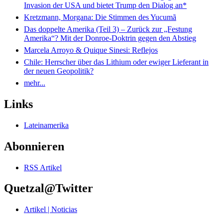
Invasion der USA und bietet Trump den Dialog an*
Kretzmann, Morgana: Die Stimmen des Yucumã
Das doppelte Amerika (Teil 3) – Zurück zur „Festung
Amerika“? Mit der Donroe-Doktrin gegen den Abstieg
Marcela Arroyo & Quique Sinesi: Reflejos
Chile: Herrscher über das Lithium oder ewiger Lieferant in
der neuen Geopolitik?
mehr...
Links
Lateinamerika
Abonnieren
RSS Artikel
Quetzal@Twitter
Artikel | Noticias