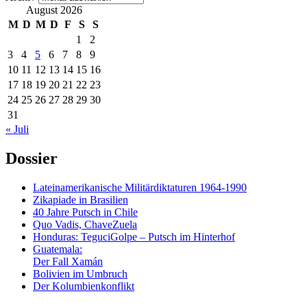
August 2026
M
D
M
D
F
S
S
1
2
3
4
5
6
7
8
9
10
11
12
13
14
15
16
17
18
19
20
21
22
23
24
25
26
27
28
29
30
31
« Juli
Dossier
Lateinamerikanische Militärdiktaturen 1964-1990
Zikapiade in Brasilien
40 Jahre Putsch in Chile
Quo Vadis, ChaveZuela
Honduras: TeguciGolpe – Putsch im Hinterhof
Guatemala:
Der Fall Xamán
Bolivien im Umbruch
Der Kolumbienkonflikt