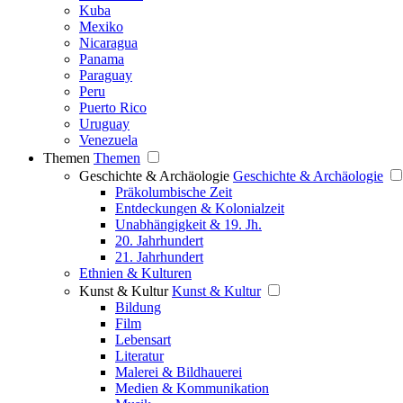
Kuba
Mexiko
Nicaragua
Panama
Paraguay
Peru
Puerto Rico
Uruguay
Venezuela
Themen
Themen
Geschichte & Archäologie
Geschichte & Archäologie
Präkolumbische Zeit
Entdeckungen & Kolonialzeit
Unabhängigkeit & 19. Jh.
20. Jahrhundert
21. Jahrhundert
Ethnien & Kulturen
Kunst & Kultur
Kunst & Kultur
Bildung
Film
Lebensart
Literatur
Malerei & Bildhauerei
Medien & Kommunikation