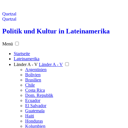
Quetzal
Quetzal
Politik und Kultur in Lateinamerika
Menü
Startseite
Lateinamerika
Länder A - V
Länder A - V
Argentinien
Bolivien
Brasilien
Chile
Costa Rica
Dom. Republik
Ecuador
El Salvador
Guatemala
Haiti
Honduras
Kolumbien