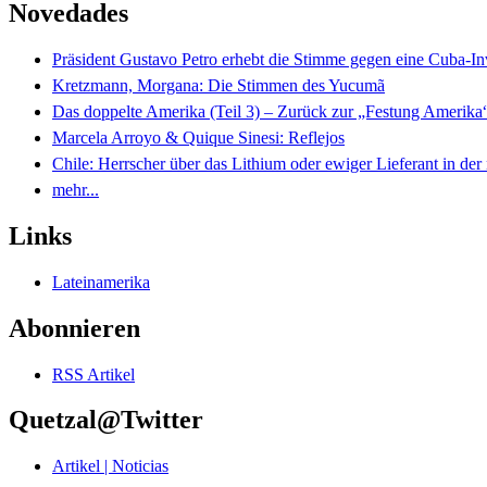
Novedades
Präsident Gustavo Petro erhebt die Stimme gegen eine Cuba-I
Kretzmann, Morgana: Die Stimmen des Yucumã
Das doppelte Amerika (Teil 3) – Zurück zur „Festung Amerika
Marcela Arroyo & Quique Sinesi: Reflejos
Chile: Herrscher über das Lithium oder ewiger Lieferant in der
mehr...
Links
Lateinamerika
Abonnieren
RSS Artikel
Quetzal@Twitter
Artikel | Noticias