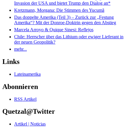
Invasion der USA und bietet Trump den Dialog an*
Kretzmann, Morgana: Die Stimmen des Yucumã
Das doppelte Amerika (Teil 3) – Zurück zur „Festung
Amerika“? Mit der Donroe-Doktrin gegen den Abstieg
Marcela Arroyo & Quique Sinesi: Reflejos
Chile: Herrscher über das Lithium oder ewiger Lieferant in
der neuen Geopolitik?
mehr...
Links
Lateinamerika
Abonnieren
RSS Artikel
Quetzal@Twitter
Artikel | Noticias