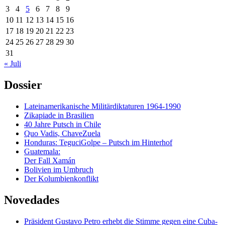
3
4
5
6
7
8
9
10
11
12
13
14
15
16
17
18
19
20
21
22
23
24
25
26
27
28
29
30
31
« Juli
Dossier
Lateinamerikanische Militärdiktaturen 1964-1990
Zikapiade in Brasilien
40 Jahre Putsch in Chile
Quo Vadis, ChaveZuela
Honduras: TeguciGolpe – Putsch im Hinterhof
Guatemala:
Der Fall Xamán
Bolivien im Umbruch
Der Kolumbienkonflikt
Novedades
Präsident Gustavo Petro erhebt die Stimme gegen eine Cuba-