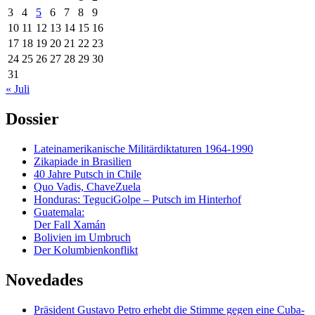
3
4
5
6
7
8
9
10
11
12
13
14
15
16
17
18
19
20
21
22
23
24
25
26
27
28
29
30
31
« Juli
Dossier
Lateinamerikanische Militärdiktaturen 1964-1990
Zikapiade in Brasilien
40 Jahre Putsch in Chile
Quo Vadis, ChaveZuela
Honduras: TeguciGolpe – Putsch im Hinterhof
Guatemala:
Der Fall Xamán
Bolivien im Umbruch
Der Kolumbienkonflikt
Novedades
Präsident Gustavo Petro erhebt die Stimme gegen eine Cuba-