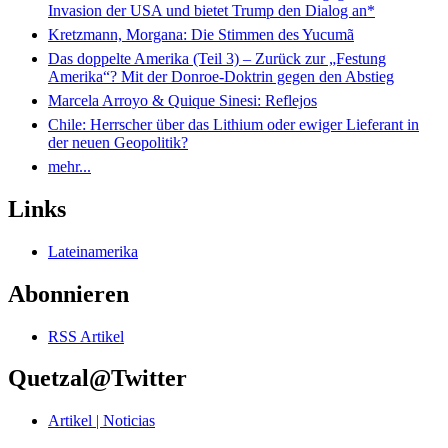
Invasion der USA und bietet Trump den Dialog an*
Kretzmann, Morgana: Die Stimmen des Yucumã
Das doppelte Amerika (Teil 3) – Zurück zur „Festung
Amerika“? Mit der Donroe-Doktrin gegen den Abstieg
Marcela Arroyo & Quique Sinesi: Reflejos
Chile: Herrscher über das Lithium oder ewiger Lieferant in
der neuen Geopolitik?
mehr...
Links
Lateinamerika
Abonnieren
RSS Artikel
Quetzal@Twitter
Artikel | Noticias