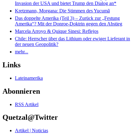
Invasion der USA und bietet Trump den Dialog an*
Kretzmann, Morgana: Die Stimmen des Yucumã
Das doppelte Amerika (Teil 3) – Zurück zur „Festung
Amerika“? Mit der Donroe-Doktrin gegen den Abstieg
Marcela Arroyo & Quique Sinesi: Reflejos
Chile: Herrscher über das Lithium oder ewiger Lieferant in
der neuen Geopolitik?
mehr...
Links
Lateinamerika
Abonnieren
RSS Artikel
Quetzal@Twitter
Artikel | Noticias