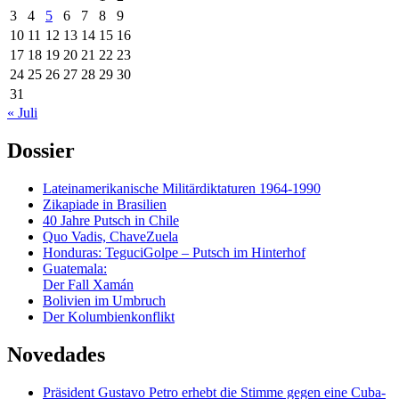
3
4
5
6
7
8
9
10
11
12
13
14
15
16
17
18
19
20
21
22
23
24
25
26
27
28
29
30
31
« Juli
Dossier
Lateinamerikanische Militärdiktaturen 1964-1990
Zikapiade in Brasilien
40 Jahre Putsch in Chile
Quo Vadis, ChaveZuela
Honduras: TeguciGolpe – Putsch im Hinterhof
Guatemala:
Der Fall Xamán
Bolivien im Umbruch
Der Kolumbienkonflikt
Novedades
Präsident Gustavo Petro erhebt die Stimme gegen eine Cuba-