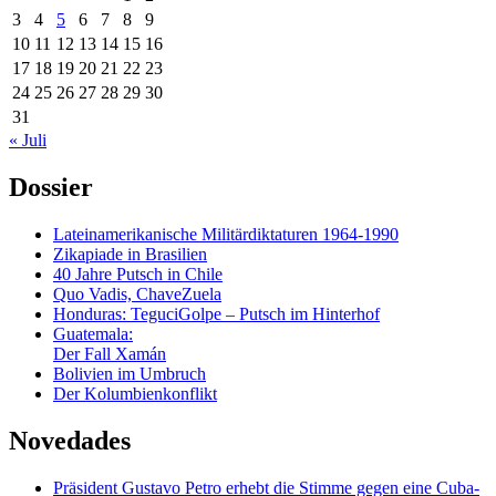
3
4
5
6
7
8
9
10
11
12
13
14
15
16
17
18
19
20
21
22
23
24
25
26
27
28
29
30
31
« Juli
Dossier
Lateinamerikanische Militärdiktaturen 1964-1990
Zikapiade in Brasilien
40 Jahre Putsch in Chile
Quo Vadis, ChaveZuela
Honduras: TeguciGolpe – Putsch im Hinterhof
Guatemala:
Der Fall Xamán
Bolivien im Umbruch
Der Kolumbienkonflikt
Novedades
Präsident Gustavo Petro erhebt die Stimme gegen eine Cuba-