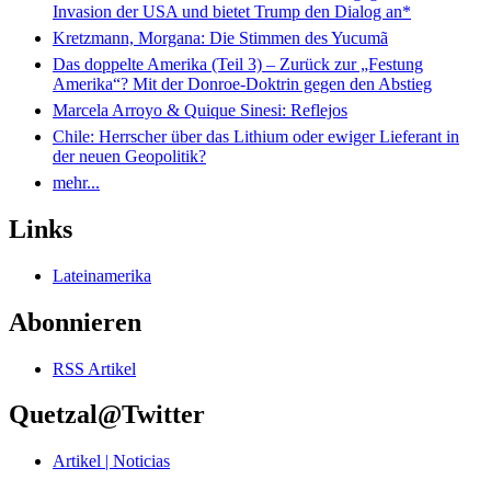
Invasion der USA und bietet Trump den Dialog an*
Kretzmann, Morgana: Die Stimmen des Yucumã
Das doppelte Amerika (Teil 3) – Zurück zur „Festung
Amerika“? Mit der Donroe-Doktrin gegen den Abstieg
Marcela Arroyo & Quique Sinesi: Reflejos
Chile: Herrscher über das Lithium oder ewiger Lieferant in
der neuen Geopolitik?
mehr...
Links
Lateinamerika
Abonnieren
RSS Artikel
Quetzal@Twitter
Artikel | Noticias