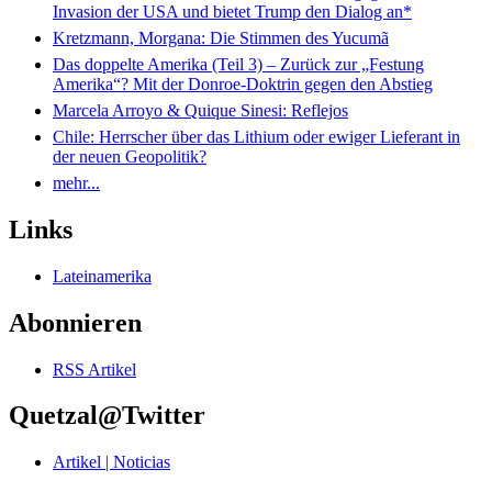
Invasion der USA und bietet Trump den Dialog an*
Kretzmann, Morgana: Die Stimmen des Yucumã
Das doppelte Amerika (Teil 3) – Zurück zur „Festung
Amerika“? Mit der Donroe-Doktrin gegen den Abstieg
Marcela Arroyo & Quique Sinesi: Reflejos
Chile: Herrscher über das Lithium oder ewiger Lieferant in
der neuen Geopolitik?
mehr...
Links
Lateinamerika
Abonnieren
RSS Artikel
Quetzal@Twitter
Artikel | Noticias