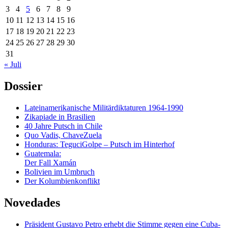
3
4
5
6
7
8
9
10
11
12
13
14
15
16
17
18
19
20
21
22
23
24
25
26
27
28
29
30
31
« Juli
Dossier
Lateinamerikanische Militärdiktaturen 1964-1990
Zikapiade in Brasilien
40 Jahre Putsch in Chile
Quo Vadis, ChaveZuela
Honduras: TeguciGolpe – Putsch im Hinterhof
Guatemala:
Der Fall Xamán
Bolivien im Umbruch
Der Kolumbienkonflikt
Novedades
Präsident Gustavo Petro erhebt die Stimme gegen eine Cuba-