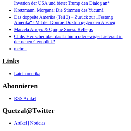
Invasion der USA und bietet Trump den Dialog an*
Kretzmann, Morgana: Die Stimmen des Yucumã
Das doppelte Amerika (Teil 3) – Zurück zur „Festung
Amerika“? Mit der Donroe-Doktrin gegen den Abstieg
Marcela Arroyo & Quique Sinesi: Reflejos
Chile: Herrscher über das Lithium oder ewiger Lieferant in
der neuen Geopolitik?
mehr...
Links
Lateinamerika
Abonnieren
RSS Artikel
Quetzal@Twitter
Artikel | Noticias