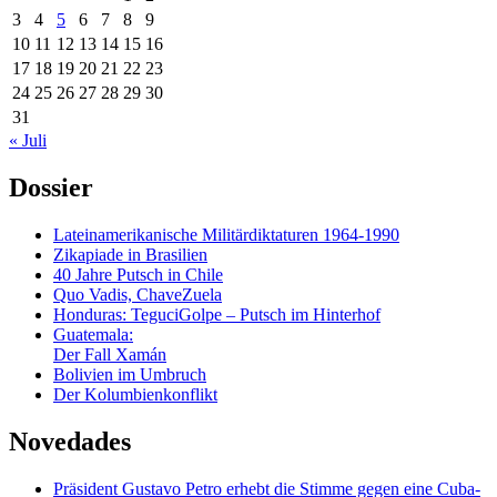
3
4
5
6
7
8
9
10
11
12
13
14
15
16
17
18
19
20
21
22
23
24
25
26
27
28
29
30
31
« Juli
Dossier
Lateinamerikanische Militärdiktaturen 1964-1990
Zikapiade in Brasilien
40 Jahre Putsch in Chile
Quo Vadis, ChaveZuela
Honduras: TeguciGolpe – Putsch im Hinterhof
Guatemala:
Der Fall Xamán
Bolivien im Umbruch
Der Kolumbienkonflikt
Novedades
Präsident Gustavo Petro erhebt die Stimme gegen eine Cuba-