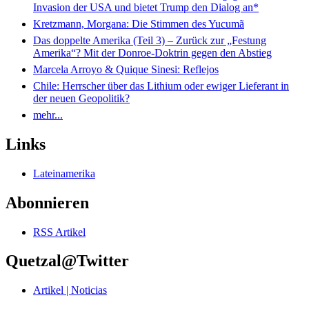
Invasion der USA und bietet Trump den Dialog an*
Kretzmann, Morgana: Die Stimmen des Yucumã
Das doppelte Amerika (Teil 3) – Zurück zur „Festung
Amerika“? Mit der Donroe-Doktrin gegen den Abstieg
Marcela Arroyo & Quique Sinesi: Reflejos
Chile: Herrscher über das Lithium oder ewiger Lieferant in
der neuen Geopolitik?
mehr...
Links
Lateinamerika
Abonnieren
RSS Artikel
Quetzal@Twitter
Artikel | Noticias