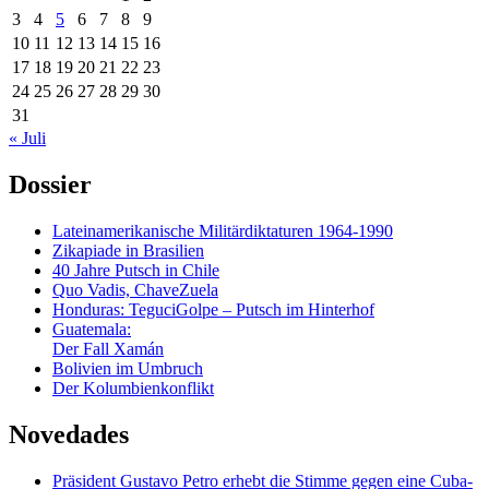
3
4
5
6
7
8
9
10
11
12
13
14
15
16
17
18
19
20
21
22
23
24
25
26
27
28
29
30
31
« Juli
Dossier
Lateinamerikanische Militärdiktaturen 1964-1990
Zikapiade in Brasilien
40 Jahre Putsch in Chile
Quo Vadis, ChaveZuela
Honduras: TeguciGolpe – Putsch im Hinterhof
Guatemala:
Der Fall Xamán
Bolivien im Umbruch
Der Kolumbienkonflikt
Novedades
Präsident Gustavo Petro erhebt die Stimme gegen eine Cuba-