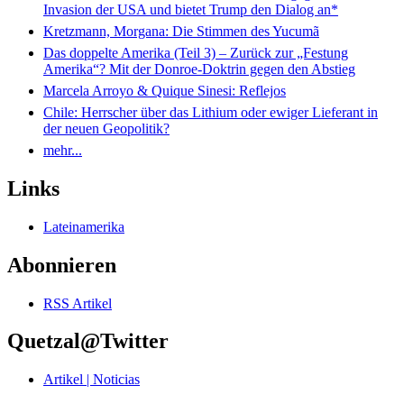
Invasion der USA und bietet Trump den Dialog an*
Kretzmann, Morgana: Die Stimmen des Yucumã
Das doppelte Amerika (Teil 3) – Zurück zur „Festung
Amerika“? Mit der Donroe-Doktrin gegen den Abstieg
Marcela Arroyo & Quique Sinesi: Reflejos
Chile: Herrscher über das Lithium oder ewiger Lieferant in
der neuen Geopolitik?
mehr...
Links
Lateinamerika
Abonnieren
RSS Artikel
Quetzal@Twitter
Artikel | Noticias