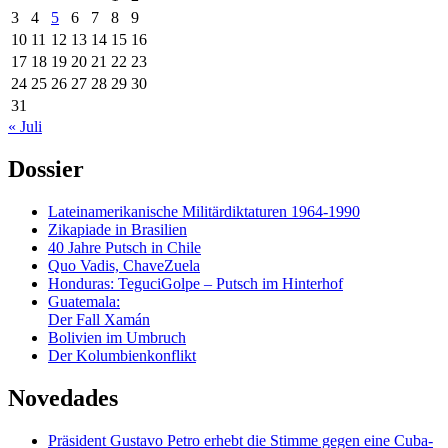
3
4
5
6
7
8
9
10
11
12
13
14
15
16
17
18
19
20
21
22
23
24
25
26
27
28
29
30
31
« Juli
Dossier
Lateinamerikanische Militärdiktaturen 1964-1990
Zikapiade in Brasilien
40 Jahre Putsch in Chile
Quo Vadis, ChaveZuela
Honduras: TeguciGolpe – Putsch im Hinterhof
Guatemala:
Der Fall Xamán
Bolivien im Umbruch
Der Kolumbienkonflikt
Novedades
Präsident Gustavo Petro erhebt die Stimme gegen eine Cuba-