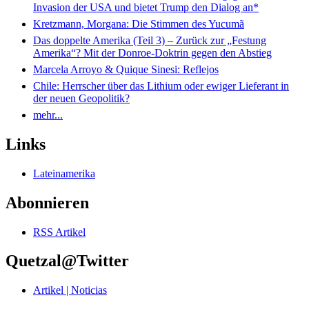
Invasion der USA und bietet Trump den Dialog an*
Kretzmann, Morgana: Die Stimmen des Yucumã
Das doppelte Amerika (Teil 3) – Zurück zur „Festung
Amerika“? Mit der Donroe-Doktrin gegen den Abstieg
Marcela Arroyo & Quique Sinesi: Reflejos
Chile: Herrscher über das Lithium oder ewiger Lieferant in
der neuen Geopolitik?
mehr...
Links
Lateinamerika
Abonnieren
RSS Artikel
Quetzal@Twitter
Artikel | Noticias