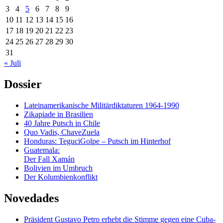
3
4
5
6
7
8
9
10
11
12
13
14
15
16
17
18
19
20
21
22
23
24
25
26
27
28
29
30
31
« Juli
Dossier
Lateinamerikanische Militärdiktaturen 1964-1990
Zikapiade in Brasilien
40 Jahre Putsch in Chile
Quo Vadis, ChaveZuela
Honduras: TeguciGolpe – Putsch im Hinterhof
Guatemala:
Der Fall Xamán
Bolivien im Umbruch
Der Kolumbienkonflikt
Novedades
Präsident Gustavo Petro erhebt die Stimme gegen eine Cuba-