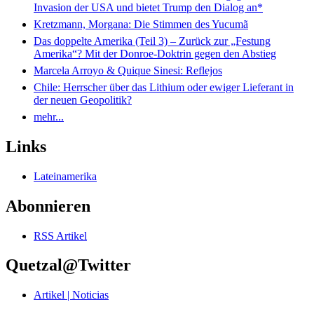
Invasion der USA und bietet Trump den Dialog an*
Kretzmann, Morgana: Die Stimmen des Yucumã
Das doppelte Amerika (Teil 3) – Zurück zur „Festung
Amerika“? Mit der Donroe-Doktrin gegen den Abstieg
Marcela Arroyo & Quique Sinesi: Reflejos
Chile: Herrscher über das Lithium oder ewiger Lieferant in
der neuen Geopolitik?
mehr...
Links
Lateinamerika
Abonnieren
RSS Artikel
Quetzal@Twitter
Artikel | Noticias