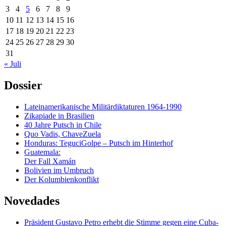
3
4
5
6
7
8
9
10
11
12
13
14
15
16
17
18
19
20
21
22
23
24
25
26
27
28
29
30
31
« Juli
Dossier
Lateinamerikanische Militärdiktaturen 1964-1990
Zikapiade in Brasilien
40 Jahre Putsch in Chile
Quo Vadis, ChaveZuela
Honduras: TeguciGolpe – Putsch im Hinterhof
Guatemala:
Der Fall Xamán
Bolivien im Umbruch
Der Kolumbienkonflikt
Novedades
Präsident Gustavo Petro erhebt die Stimme gegen eine Cuba-