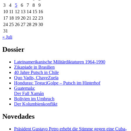
3
4
5
6
7
8
9
10
11
12
13
14
15
16
17
18
19
20
21
22
23
24
25
26
27
28
29
30
31
« Juli
Dossier
Lateinamerikanische Militärdiktaturen 1964-1990
Zikapiade in Brasilien
40 Jahre Putsch in Chile
Quo Vadis, ChaveZuela
Honduras: TeguciGolpe – Putsch im Hinterhof
Guatemala:
Der Fall Xamán
Bolivien im Umbruch
Der Kolumbienkonflikt
Novedades
Präsident Gustavo Petro erhebt die Stimme gegen eine Cuba-