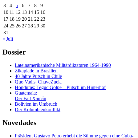
3
4
5
6
7
8
9
10
11
12
13
14
15
16
17
18
19
20
21
22
23
24
25
26
27
28
29
30
31
« Juli
Dossier
Lateinamerikanische Militärdiktaturen 1964-1990
Zikapiade in Brasilien
40 Jahre Putsch in Chile
Quo Vadis, ChaveZuela
Honduras: TeguciGolpe – Putsch im Hinterhof
Guatemala:
Der Fall Xamán
Bolivien im Umbruch
Der Kolumbienkonflikt
Novedades
Präsident Gustavo Petro erhebt die Stimme gegen eine Cuba-