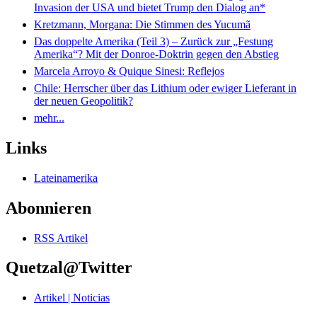
Invasion der USA und bietet Trump den Dialog an*
Kretzmann, Morgana: Die Stimmen des Yucumã
Das doppelte Amerika (Teil 3) – Zurück zur „Festung
Amerika“? Mit der Donroe-Doktrin gegen den Abstieg
Marcela Arroyo & Quique Sinesi: Reflejos
Chile: Herrscher über das Lithium oder ewiger Lieferant in
der neuen Geopolitik?
mehr...
Links
Lateinamerika
Abonnieren
RSS Artikel
Quetzal@Twitter
Artikel | Noticias