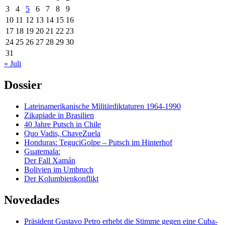
3
4
5
6
7
8
9
10
11
12
13
14
15
16
17
18
19
20
21
22
23
24
25
26
27
28
29
30
31
« Juli
Dossier
Lateinamerikanische Militärdiktaturen 1964-1990
Zikapiade in Brasilien
40 Jahre Putsch in Chile
Quo Vadis, ChaveZuela
Honduras: TeguciGolpe – Putsch im Hinterhof
Guatemala:
Der Fall Xamán
Bolivien im Umbruch
Der Kolumbienkonflikt
Novedades
Präsident Gustavo Petro erhebt die Stimme gegen eine Cuba-