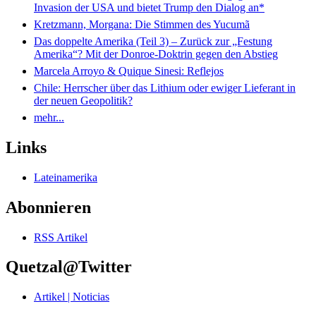
Invasion der USA und bietet Trump den Dialog an*
Kretzmann, Morgana: Die Stimmen des Yucumã
Das doppelte Amerika (Teil 3) – Zurück zur „Festung
Amerika“? Mit der Donroe-Doktrin gegen den Abstieg
Marcela Arroyo & Quique Sinesi: Reflejos
Chile: Herrscher über das Lithium oder ewiger Lieferant in
der neuen Geopolitik?
mehr...
Links
Lateinamerika
Abonnieren
RSS Artikel
Quetzal@Twitter
Artikel | Noticias