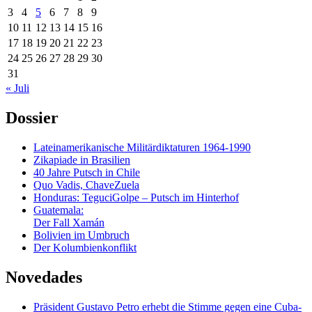
3
4
5
6
7
8
9
10
11
12
13
14
15
16
17
18
19
20
21
22
23
24
25
26
27
28
29
30
31
« Juli
Dossier
Lateinamerikanische Militärdiktaturen 1964-1990
Zikapiade in Brasilien
40 Jahre Putsch in Chile
Quo Vadis, ChaveZuela
Honduras: TeguciGolpe – Putsch im Hinterhof
Guatemala:
Der Fall Xamán
Bolivien im Umbruch
Der Kolumbienkonflikt
Novedades
Präsident Gustavo Petro erhebt die Stimme gegen eine Cuba-