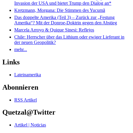
Invasion der USA und bietet Trump den Dialog an*
Kretzmann, Morgana: Die Stimmen des Yucumã
Das doppelte Amerika (Teil 3) – Zurück zur „Festung
Amerika“? Mit der Donroe-Doktrin gegen den Abstieg
Marcela Arroyo & Quique Sinesi: Reflejos
Chile: Herrscher über das Lithium oder ewiger Lieferant in
der neuen Geopolitik?
mehr...
Links
Lateinamerika
Abonnieren
RSS Artikel
Quetzal@Twitter
Artikel | Noticias