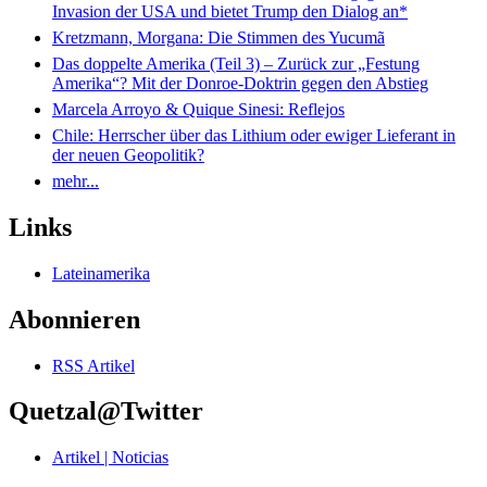
Invasion der USA und bietet Trump den Dialog an*
Kretzmann, Morgana: Die Stimmen des Yucumã
Das doppelte Amerika (Teil 3) – Zurück zur „Festung
Amerika“? Mit der Donroe-Doktrin gegen den Abstieg
Marcela Arroyo & Quique Sinesi: Reflejos
Chile: Herrscher über das Lithium oder ewiger Lieferant in
der neuen Geopolitik?
mehr...
Links
Lateinamerika
Abonnieren
RSS Artikel
Quetzal@Twitter
Artikel | Noticias