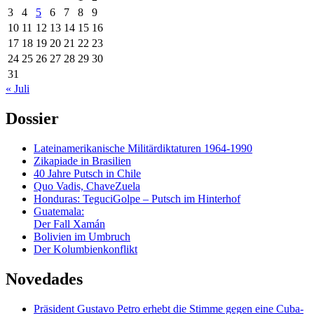
3
4
5
6
7
8
9
10
11
12
13
14
15
16
17
18
19
20
21
22
23
24
25
26
27
28
29
30
31
« Juli
Dossier
Lateinamerikanische Militärdiktaturen 1964-1990
Zikapiade in Brasilien
40 Jahre Putsch in Chile
Quo Vadis, ChaveZuela
Honduras: TeguciGolpe – Putsch im Hinterhof
Guatemala:
Der Fall Xamán
Bolivien im Umbruch
Der Kolumbienkonflikt
Novedades
Präsident Gustavo Petro erhebt die Stimme gegen eine Cuba-