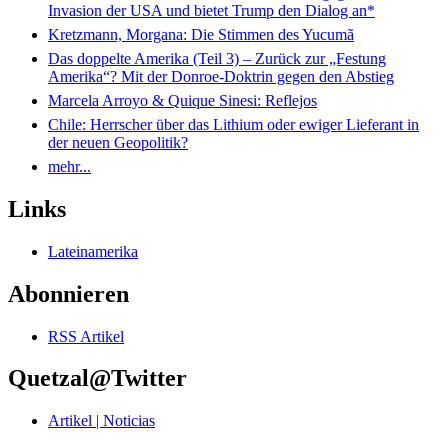
Invasion der USA und bietet Trump den Dialog an*
Kretzmann, Morgana: Die Stimmen des Yucumã
Das doppelte Amerika (Teil 3) – Zurück zur „Festung
Amerika“? Mit der Donroe-Doktrin gegen den Abstieg
Marcela Arroyo & Quique Sinesi: Reflejos
Chile: Herrscher über das Lithium oder ewiger Lieferant in
der neuen Geopolitik?
mehr...
Links
Lateinamerika
Abonnieren
RSS Artikel
Quetzal@Twitter
Artikel | Noticias