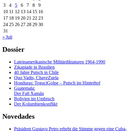
3
4
5
6
7
8
9
10
11
12
13
14
15
16
17
18
19
20
21
22
23
24
25
26
27
28
29
30
31
« Juli
Dossier
Lateinamerikanische Militärdiktaturen 1964-1990
Zikapiade in Brasilien
40 Jahre Putsch in Chile
Quo Vadis, ChaveZuela
Honduras: TeguciGolpe – Putsch im Hinterhof
Guatemala:
Der Fall Xamán
Bolivien im Umbruch
Der Kolumbienkonflikt
Novedades
Präsident Gustavo Petro erhebt die Stimme gegen eine Cuba-