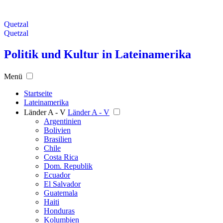
Quetzal
Quetzal
Politik und Kultur in Lateinamerika
Menü
Startseite
Lateinamerika
Länder A - V
Länder A - V
Argentinien
Bolivien
Brasilien
Chile
Costa Rica
Dom. Republik
Ecuador
El Salvador
Guatemala
Haiti
Honduras
Kolumbien