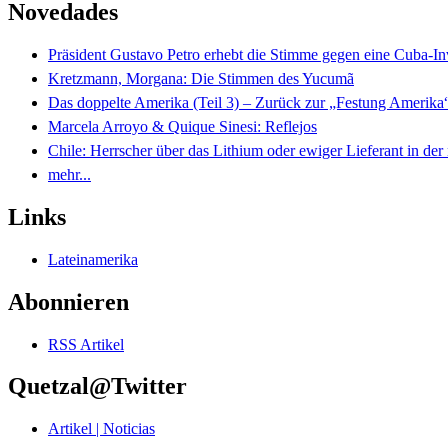
Novedades
Präsident Gustavo Petro erhebt die Stimme gegen eine Cuba-I
Kretzmann, Morgana: Die Stimmen des Yucumã
Das doppelte Amerika (Teil 3) – Zurück zur „Festung Amerika
Marcela Arroyo & Quique Sinesi: Reflejos
Chile: Herrscher über das Lithium oder ewiger Lieferant in der
mehr...
Links
Lateinamerika
Abonnieren
RSS Artikel
Quetzal@Twitter
Artikel | Noticias