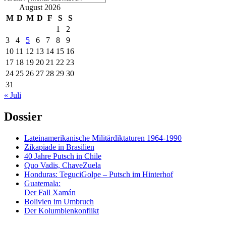
August 2026
M
D
M
D
F
S
S
1
2
3
4
5
6
7
8
9
10
11
12
13
14
15
16
17
18
19
20
21
22
23
24
25
26
27
28
29
30
31
« Juli
Dossier
Lateinamerikanische Militärdiktaturen 1964-1990
Zikapiade in Brasilien
40 Jahre Putsch in Chile
Quo Vadis, ChaveZuela
Honduras: TeguciGolpe – Putsch im Hinterhof
Guatemala:
Der Fall Xamán
Bolivien im Umbruch
Der Kolumbienkonflikt