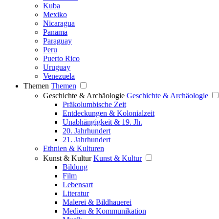
Kuba
Mexiko
Nicaragua
Panama
Paraguay
Peru
Puerto Rico
Uruguay
Venezuela
Themen
Themen
Geschichte & Archäologie
Geschichte & Archäologie
Präkolumbische Zeit
Entdeckungen & Kolonialzeit
Unabhängigkeit & 19. Jh.
20. Jahrhundert
21. Jahrhundert
Ethnien & Kulturen
Kunst & Kultur
Kunst & Kultur
Bildung
Film
Lebensart
Literatur
Malerei & Bildhauerei
Medien & Kommunikation