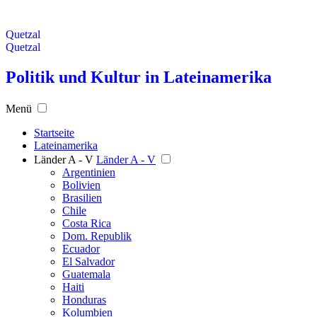
Quetzal
Quetzal
Politik und Kultur in Lateinamerika
Menü
Startseite
Lateinamerika
Länder A - V
Länder A - V
Argentinien
Bolivien
Brasilien
Chile
Costa Rica
Dom. Republik
Ecuador
El Salvador
Guatemala
Haiti
Honduras
Kolumbien