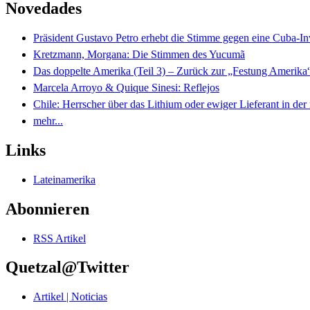
Novedades
Präsident Gustavo Petro erhebt die Stimme gegen eine Cuba-I
Kretzmann, Morgana: Die Stimmen des Yucumã
Das doppelte Amerika (Teil 3) – Zurück zur „Festung Amerika
Marcela Arroyo & Quique Sinesi: Reflejos
Chile: Herrscher über das Lithium oder ewiger Lieferant in der
mehr...
Links
Lateinamerika
Abonnieren
RSS Artikel
Quetzal@Twitter
Artikel | Noticias