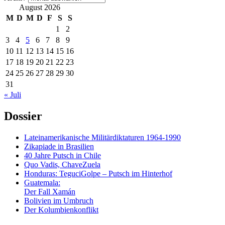
August 2026
M
D
M
D
F
S
S
1
2
3
4
5
6
7
8
9
10
11
12
13
14
15
16
17
18
19
20
21
22
23
24
25
26
27
28
29
30
31
« Juli
Dossier
Lateinamerikanische Militärdiktaturen 1964-1990
Zikapiade in Brasilien
40 Jahre Putsch in Chile
Quo Vadis, ChaveZuela
Honduras: TeguciGolpe – Putsch im Hinterhof
Guatemala:
Der Fall Xamán
Bolivien im Umbruch
Der Kolumbienkonflikt