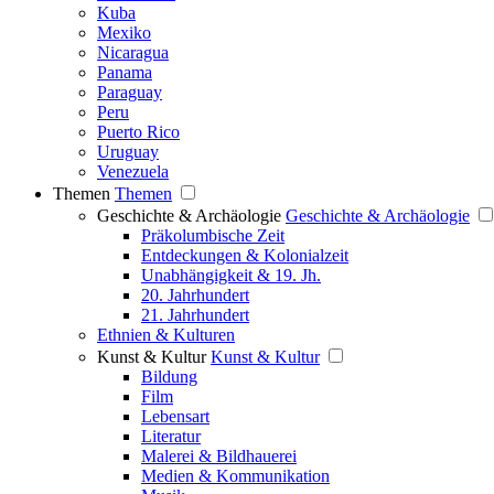
Kuba
Mexiko
Nicaragua
Panama
Paraguay
Peru
Puerto Rico
Uruguay
Venezuela
Themen
Themen
Geschichte & Archäologie
Geschichte & Archäologie
Präkolumbische Zeit
Entdeckungen & Kolonialzeit
Unabhängigkeit & 19. Jh.
20. Jahrhundert
21. Jahrhundert
Ethnien & Kulturen
Kunst & Kultur
Kunst & Kultur
Bildung
Film
Lebensart
Literatur
Malerei & Bildhauerei
Medien & Kommunikation