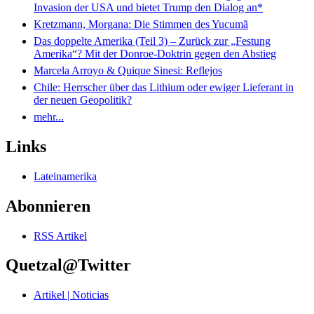
Invasion der USA und bietet Trump den Dialog an*
Kretzmann, Morgana: Die Stimmen des Yucumã
Das doppelte Amerika (Teil 3) – Zurück zur „Festung
Amerika“? Mit der Donroe-Doktrin gegen den Abstieg
Marcela Arroyo & Quique Sinesi: Reflejos
Chile: Herrscher über das Lithium oder ewiger Lieferant in
der neuen Geopolitik?
mehr...
Links
Lateinamerika
Abonnieren
RSS Artikel
Quetzal@Twitter
Artikel | Noticias