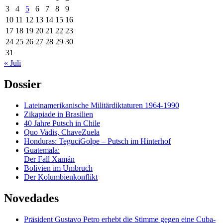
3
4
5
6
7
8
9
10
11
12
13
14
15
16
17
18
19
20
21
22
23
24
25
26
27
28
29
30
31
« Juli
Dossier
Lateinamerikanische Militärdiktaturen 1964-1990
Zikapiade in Brasilien
40 Jahre Putsch in Chile
Quo Vadis, ChaveZuela
Honduras: TeguciGolpe – Putsch im Hinterhof
Guatemala:
Der Fall Xamán
Bolivien im Umbruch
Der Kolumbienkonflikt
Novedades
Präsident Gustavo Petro erhebt die Stimme gegen eine Cuba-