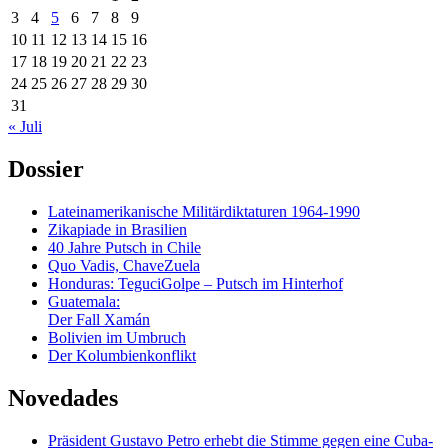
3
4
5
6
7
8
9
10
11
12
13
14
15
16
17
18
19
20
21
22
23
24
25
26
27
28
29
30
31
« Juli
Dossier
Lateinamerikanische Militärdiktaturen 1964-1990
Zikapiade in Brasilien
40 Jahre Putsch in Chile
Quo Vadis, ChaveZuela
Honduras: TeguciGolpe – Putsch im Hinterhof
Guatemala:
Der Fall Xamán
Bolivien im Umbruch
Der Kolumbienkonflikt
Novedades
Präsident Gustavo Petro erhebt die Stimme gegen eine Cuba-