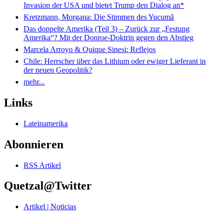
Invasion der USA und bietet Trump den Dialog an*
Kretzmann, Morgana: Die Stimmen des Yucumã
Das doppelte Amerika (Teil 3) – Zurück zur „Festung
Amerika“? Mit der Donroe-Doktrin gegen den Abstieg
Marcela Arroyo & Quique Sinesi: Reflejos
Chile: Herrscher über das Lithium oder ewiger Lieferant in
der neuen Geopolitik?
mehr...
Links
Lateinamerika
Abonnieren
RSS Artikel
Quetzal@Twitter
Artikel | Noticias