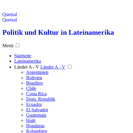
Quetzal
Quetzal
Politik und Kultur in Lateinamerika
Menü
Startseite
Lateinamerika
Länder A - V
Länder A - V
Argentinien
Bolivien
Brasilien
Chile
Costa Rica
Dom. Republik
Ecuador
El Salvador
Guatemala
Haiti
Honduras
Kolumbien