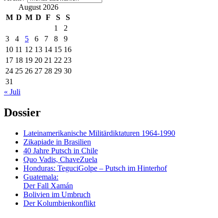
August 2026
M
D
M
D
F
S
S
1
2
3
4
5
6
7
8
9
10
11
12
13
14
15
16
17
18
19
20
21
22
23
24
25
26
27
28
29
30
31
« Juli
Dossier
Lateinamerikanische Militärdiktaturen 1964-1990
Zikapiade in Brasilien
40 Jahre Putsch in Chile
Quo Vadis, ChaveZuela
Honduras: TeguciGolpe – Putsch im Hinterhof
Guatemala:
Der Fall Xamán
Bolivien im Umbruch
Der Kolumbienkonflikt