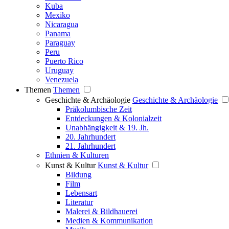
Kuba
Mexiko
Nicaragua
Panama
Paraguay
Peru
Puerto Rico
Uruguay
Venezuela
Themen
Themen
Geschichte & Archäologie
Geschichte & Archäologie
Präkolumbische Zeit
Entdeckungen & Kolonialzeit
Unabhängigkeit & 19. Jh.
20. Jahrhundert
21. Jahrhundert
Ethnien & Kulturen
Kunst & Kultur
Kunst & Kultur
Bildung
Film
Lebensart
Literatur
Malerei & Bildhauerei
Medien & Kommunikation