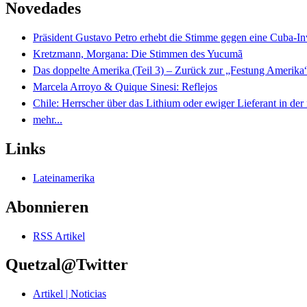
Novedades
Präsident Gustavo Petro erhebt die Stimme gegen eine Cuba-I
Kretzmann, Morgana: Die Stimmen des Yucumã
Das doppelte Amerika (Teil 3) – Zurück zur „Festung Amerika
Marcela Arroyo & Quique Sinesi: Reflejos
Chile: Herrscher über das Lithium oder ewiger Lieferant in der
mehr...
Links
Lateinamerika
Abonnieren
RSS Artikel
Quetzal@Twitter
Artikel | Noticias