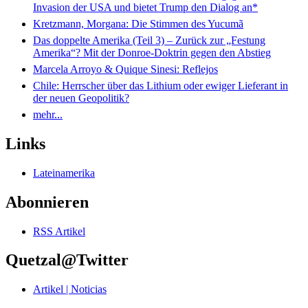
Invasion der USA und bietet Trump den Dialog an*
Kretzmann, Morgana: Die Stimmen des Yucumã
Das doppelte Amerika (Teil 3) – Zurück zur „Festung
Amerika“? Mit der Donroe-Doktrin gegen den Abstieg
Marcela Arroyo & Quique Sinesi: Reflejos
Chile: Herrscher über das Lithium oder ewiger Lieferant in
der neuen Geopolitik?
mehr...
Links
Lateinamerika
Abonnieren
RSS Artikel
Quetzal@Twitter
Artikel | Noticias