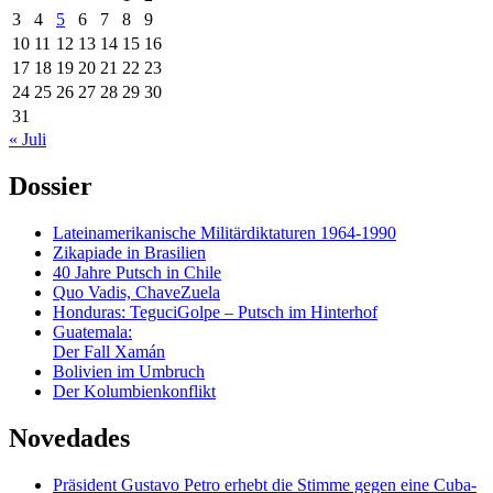
3
4
5
6
7
8
9
10
11
12
13
14
15
16
17
18
19
20
21
22
23
24
25
26
27
28
29
30
31
« Juli
Dossier
Lateinamerikanische Militärdiktaturen 1964-1990
Zikapiade in Brasilien
40 Jahre Putsch in Chile
Quo Vadis, ChaveZuela
Honduras: TeguciGolpe – Putsch im Hinterhof
Guatemala:
Der Fall Xamán
Bolivien im Umbruch
Der Kolumbienkonflikt
Novedades
Präsident Gustavo Petro erhebt die Stimme gegen eine Cuba-