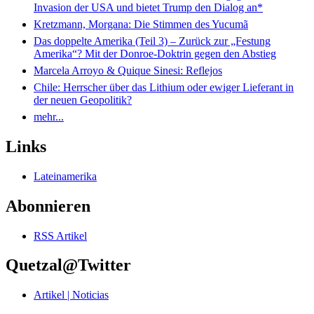
Invasion der USA und bietet Trump den Dialog an*
Kretzmann, Morgana: Die Stimmen des Yucumã
Das doppelte Amerika (Teil 3) – Zurück zur „Festung
Amerika“? Mit der Donroe-Doktrin gegen den Abstieg
Marcela Arroyo & Quique Sinesi: Reflejos
Chile: Herrscher über das Lithium oder ewiger Lieferant in
der neuen Geopolitik?
mehr...
Links
Lateinamerika
Abonnieren
RSS Artikel
Quetzal@Twitter
Artikel | Noticias