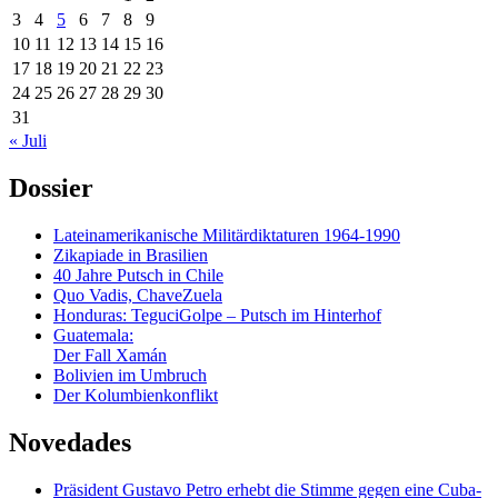
3
4
5
6
7
8
9
10
11
12
13
14
15
16
17
18
19
20
21
22
23
24
25
26
27
28
29
30
31
« Juli
Dossier
Lateinamerikanische Militärdiktaturen 1964-1990
Zikapiade in Brasilien
40 Jahre Putsch in Chile
Quo Vadis, ChaveZuela
Honduras: TeguciGolpe – Putsch im Hinterhof
Guatemala:
Der Fall Xamán
Bolivien im Umbruch
Der Kolumbienkonflikt
Novedades
Präsident Gustavo Petro erhebt die Stimme gegen eine Cuba-