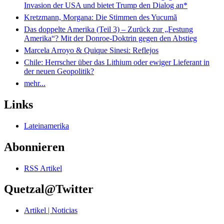
Invasion der USA und bietet Trump den Dialog an*
Kretzmann, Morgana: Die Stimmen des Yucumã
Das doppelte Amerika (Teil 3) – Zurück zur „Festung
Amerika“? Mit der Donroe-Doktrin gegen den Abstieg
Marcela Arroyo & Quique Sinesi: Reflejos
Chile: Herrscher über das Lithium oder ewiger Lieferant in
der neuen Geopolitik?
mehr...
Links
Lateinamerika
Abonnieren
RSS Artikel
Quetzal@Twitter
Artikel | Noticias