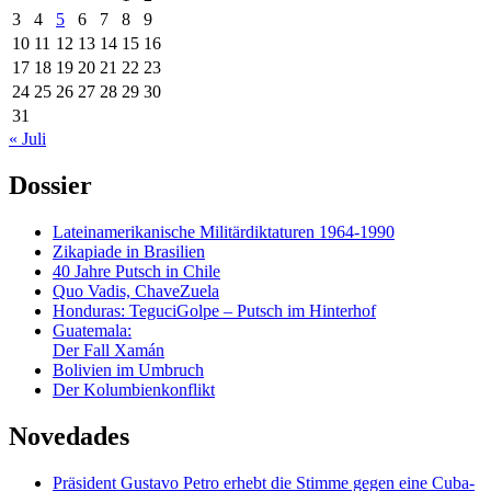
3
4
5
6
7
8
9
10
11
12
13
14
15
16
17
18
19
20
21
22
23
24
25
26
27
28
29
30
31
« Juli
Dossier
Lateinamerikanische Militärdiktaturen 1964-1990
Zikapiade in Brasilien
40 Jahre Putsch in Chile
Quo Vadis, ChaveZuela
Honduras: TeguciGolpe – Putsch im Hinterhof
Guatemala:
Der Fall Xamán
Bolivien im Umbruch
Der Kolumbienkonflikt
Novedades
Präsident Gustavo Petro erhebt die Stimme gegen eine Cuba-