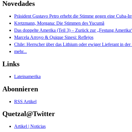
Novedades
Präsident Gustavo Petro erhebt die Stimme gegen eine Cuba-I
Kretzmann, Morgana: Die Stimmen des Yucumã
Das doppelte Amerika (Teil 3) – Zurück zur „Festung Amerika
Marcela Arroyo & Quique Sinesi: Reflejos
Chile: Herrscher über das Lithium oder ewiger Lieferant in der
mehr...
Links
Lateinamerika
Abonnieren
RSS Artikel
Quetzal@Twitter
Artikel | Noticias