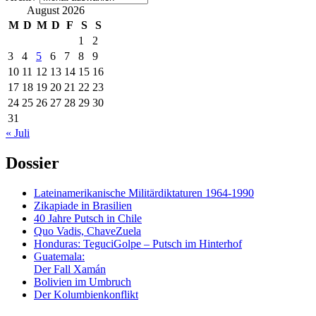
August 2026
M
D
M
D
F
S
S
1
2
3
4
5
6
7
8
9
10
11
12
13
14
15
16
17
18
19
20
21
22
23
24
25
26
27
28
29
30
31
« Juli
Dossier
Lateinamerikanische Militärdiktaturen 1964-1990
Zikapiade in Brasilien
40 Jahre Putsch in Chile
Quo Vadis, ChaveZuela
Honduras: TeguciGolpe – Putsch im Hinterhof
Guatemala:
Der Fall Xamán
Bolivien im Umbruch
Der Kolumbienkonflikt