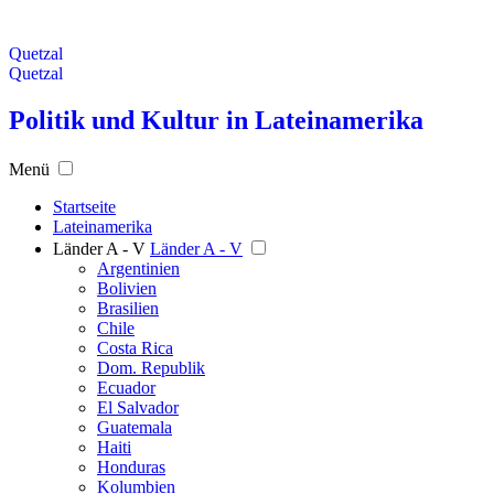
Quetzal
Quetzal
Politik und Kultur in Lateinamerika
Menü
Startseite
Lateinamerika
Länder A - V
Länder A - V
Argentinien
Bolivien
Brasilien
Chile
Costa Rica
Dom. Republik
Ecuador
El Salvador
Guatemala
Haiti
Honduras
Kolumbien