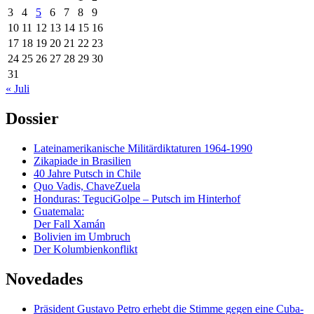
3
4
5
6
7
8
9
10
11
12
13
14
15
16
17
18
19
20
21
22
23
24
25
26
27
28
29
30
31
« Juli
Dossier
Lateinamerikanische Militärdiktaturen 1964-1990
Zikapiade in Brasilien
40 Jahre Putsch in Chile
Quo Vadis, ChaveZuela
Honduras: TeguciGolpe – Putsch im Hinterhof
Guatemala:
Der Fall Xamán
Bolivien im Umbruch
Der Kolumbienkonflikt
Novedades
Präsident Gustavo Petro erhebt die Stimme gegen eine Cuba-