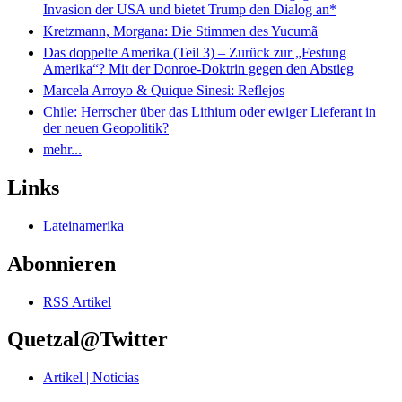
Invasion der USA und bietet Trump den Dialog an*
Kretzmann, Morgana: Die Stimmen des Yucumã
Das doppelte Amerika (Teil 3) – Zurück zur „Festung
Amerika“? Mit der Donroe-Doktrin gegen den Abstieg
Marcela Arroyo & Quique Sinesi: Reflejos
Chile: Herrscher über das Lithium oder ewiger Lieferant in
der neuen Geopolitik?
mehr...
Links
Lateinamerika
Abonnieren
RSS Artikel
Quetzal@Twitter
Artikel | Noticias