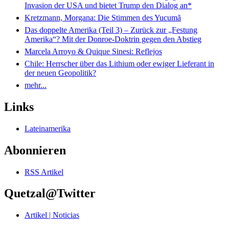
Invasion der USA und bietet Trump den Dialog an*
Kretzmann, Morgana: Die Stimmen des Yucumã
Das doppelte Amerika (Teil 3) – Zurück zur „Festung
Amerika“? Mit der Donroe-Doktrin gegen den Abstieg
Marcela Arroyo & Quique Sinesi: Reflejos
Chile: Herrscher über das Lithium oder ewiger Lieferant in
der neuen Geopolitik?
mehr...
Links
Lateinamerika
Abonnieren
RSS Artikel
Quetzal@Twitter
Artikel | Noticias