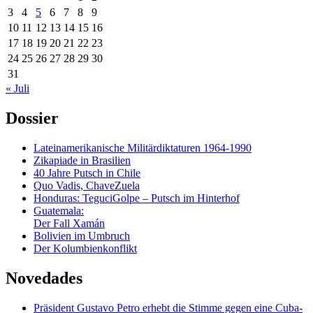
3
4
5
6
7
8
9
10
11
12
13
14
15
16
17
18
19
20
21
22
23
24
25
26
27
28
29
30
31
« Juli
Dossier
Lateinamerikanische Militärdiktaturen 1964-1990
Zikapiade in Brasilien
40 Jahre Putsch in Chile
Quo Vadis, ChaveZuela
Honduras: TeguciGolpe – Putsch im Hinterhof
Guatemala:
Der Fall Xamán
Bolivien im Umbruch
Der Kolumbienkonflikt
Novedades
Präsident Gustavo Petro erhebt die Stimme gegen eine Cuba-