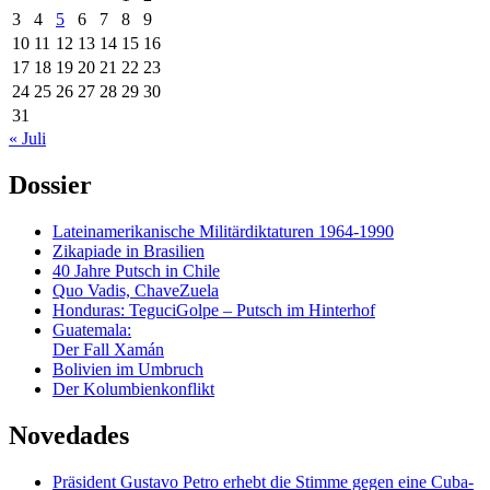
3
4
5
6
7
8
9
10
11
12
13
14
15
16
17
18
19
20
21
22
23
24
25
26
27
28
29
30
31
« Juli
Dossier
Lateinamerikanische Militärdiktaturen 1964-1990
Zikapiade in Brasilien
40 Jahre Putsch in Chile
Quo Vadis, ChaveZuela
Honduras: TeguciGolpe – Putsch im Hinterhof
Guatemala:
Der Fall Xamán
Bolivien im Umbruch
Der Kolumbienkonflikt
Novedades
Präsident Gustavo Petro erhebt die Stimme gegen eine Cuba-