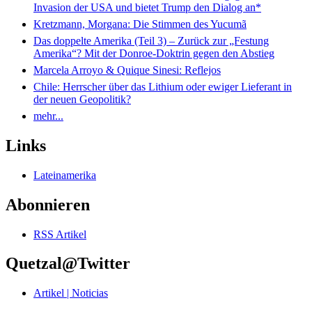
Invasion der USA und bietet Trump den Dialog an*
Kretzmann, Morgana: Die Stimmen des Yucumã
Das doppelte Amerika (Teil 3) – Zurück zur „Festung
Amerika“? Mit der Donroe-Doktrin gegen den Abstieg
Marcela Arroyo & Quique Sinesi: Reflejos
Chile: Herrscher über das Lithium oder ewiger Lieferant in
der neuen Geopolitik?
mehr...
Links
Lateinamerika
Abonnieren
RSS Artikel
Quetzal@Twitter
Artikel | Noticias