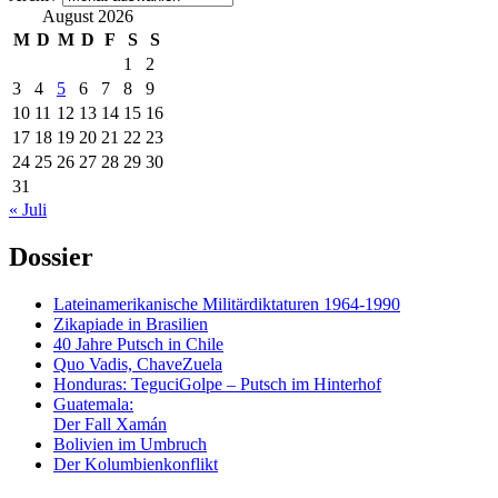
August 2026
M
D
M
D
F
S
S
1
2
3
4
5
6
7
8
9
10
11
12
13
14
15
16
17
18
19
20
21
22
23
24
25
26
27
28
29
30
31
« Juli
Dossier
Lateinamerikanische Militärdiktaturen 1964-1990
Zikapiade in Brasilien
40 Jahre Putsch in Chile
Quo Vadis, ChaveZuela
Honduras: TeguciGolpe – Putsch im Hinterhof
Guatemala:
Der Fall Xamán
Bolivien im Umbruch
Der Kolumbienkonflikt