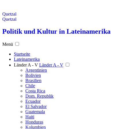
Quetzal
Quetzal
Politik und Kultur in Lateinamerika
Menü
Startseite
Lateinamerika
Länder A - V
Länder A - V
Argentinien
Bolivien
Brasilien
Chile
Costa Rica
Dom. Republik
Ecuador
El Salvador
Guatemala
Haiti
Honduras
Kolumbien