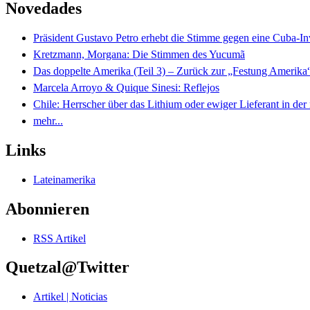
Novedades
Präsident Gustavo Petro erhebt die Stimme gegen eine Cuba-I
Kretzmann, Morgana: Die Stimmen des Yucumã
Das doppelte Amerika (Teil 3) – Zurück zur „Festung Amerika
Marcela Arroyo & Quique Sinesi: Reflejos
Chile: Herrscher über das Lithium oder ewiger Lieferant in der
mehr...
Links
Lateinamerika
Abonnieren
RSS Artikel
Quetzal@Twitter
Artikel | Noticias