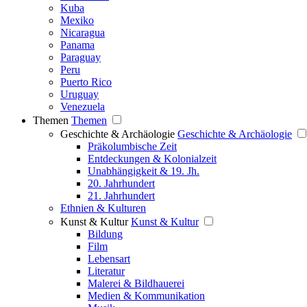
Kuba
Mexiko
Nicaragua
Panama
Paraguay
Peru
Puerto Rico
Uruguay
Venezuela
Themen
Themen
Geschichte & Archäologie
Geschichte & Archäologie
Präkolumbische Zeit
Entdeckungen & Kolonialzeit
Unabhängigkeit & 19. Jh.
20. Jahrhundert
21. Jahrhundert
Ethnien & Kulturen
Kunst & Kultur
Kunst & Kultur
Bildung
Film
Lebensart
Literatur
Malerei & Bildhauerei
Medien & Kommunikation