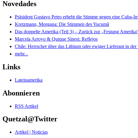
Novedades
Präsident Gustavo Petro erhebt die Stimme gegen eine Cuba-I
Kretzmann, Morgana: Die Stimmen des Yucumã
Das doppelte Amerika (Teil 3) – Zurück zur „Festung Amerika
Marcela Arroyo & Quique Sinesi: Reflejos
Chile: Herrscher über das Lithium oder ewiger Lieferant in der
mehr...
Links
Lateinamerika
Abonnieren
RSS Artikel
Quetzal@Twitter
Artikel | Noticias