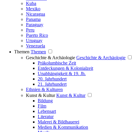
Kuba
Mexiko
Nicaragua
Panama
Paraguay
Peru
Puerto Rico
Uruguay
Venezuela
Themen
Themen
Geschichte & Archäologie
Geschichte & Archäologie
Präkolumbische Zeit
Entdeckungen & Kolonialzeit
Unabhängigkeit & 19. Jh.
20. Jahrhundert
21. Jahrhundert
Ethnien & Kulturen
Kunst & Kultur
Kunst & Kultur
Bildung
Film
Lebensart
Literatur
Malerei & Bildhauerei
Medien & Kommunikation