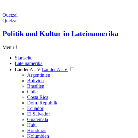
Quetzal
Quetzal
Politik und Kultur in Lateinamerika
Menü
Startseite
Lateinamerika
Länder A - V
Länder A - V
Argentinien
Bolivien
Brasilien
Chile
Costa Rica
Dom. Republik
Ecuador
El Salvador
Guatemala
Haiti
Honduras
Kolumbien