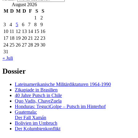
August 2026
M
D
M
D
F
S
S
1
2
3
4
5
6
7
8
9
10
11
12
13
14
15
16
17
18
19
20
21
22
23
24
25
26
27
28
29
30
31
« Juli
Dossier
Lateinamerikanische Militärdiktaturen 1964-1990
Zikapiade in Brasilien
40 Jahre Putsch in Chile
Quo Vadis, ChaveZuela
Honduras: TeguciGolpe – Putsch im Hinterhof
Guatemala:
Der Fall Xamán
Bolivien im Umbruch
Der Kolumbienkonflikt