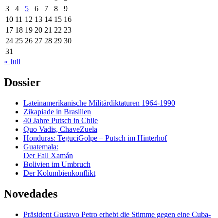
3
4
5
6
7
8
9
10
11
12
13
14
15
16
17
18
19
20
21
22
23
24
25
26
27
28
29
30
31
« Juli
Dossier
Lateinamerikanische Militärdiktaturen 1964-1990
Zikapiade in Brasilien
40 Jahre Putsch in Chile
Quo Vadis, ChaveZuela
Honduras: TeguciGolpe – Putsch im Hinterhof
Guatemala:
Der Fall Xamán
Bolivien im Umbruch
Der Kolumbienkonflikt
Novedades
Präsident Gustavo Petro erhebt die Stimme gegen eine Cuba-