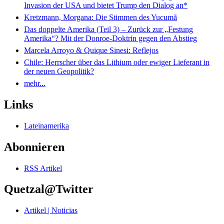
Invasion der USA und bietet Trump den Dialog an*
Kretzmann, Morgana: Die Stimmen des Yucumã
Das doppelte Amerika (Teil 3) – Zurück zur „Festung
Amerika“? Mit der Donroe-Doktrin gegen den Abstieg
Marcela Arroyo & Quique Sinesi: Reflejos
Chile: Herrscher über das Lithium oder ewiger Lieferant in
der neuen Geopolitik?
mehr...
Links
Lateinamerika
Abonnieren
RSS Artikel
Quetzal@Twitter
Artikel | Noticias