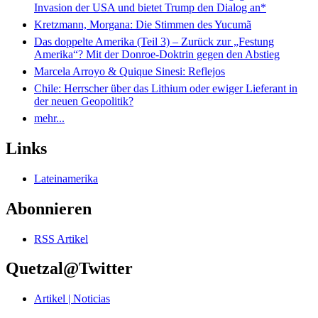
Invasion der USA und bietet Trump den Dialog an*
Kretzmann, Morgana: Die Stimmen des Yucumã
Das doppelte Amerika (Teil 3) – Zurück zur „Festung
Amerika“? Mit der Donroe-Doktrin gegen den Abstieg
Marcela Arroyo & Quique Sinesi: Reflejos
Chile: Herrscher über das Lithium oder ewiger Lieferant in
der neuen Geopolitik?
mehr...
Links
Lateinamerika
Abonnieren
RSS Artikel
Quetzal@Twitter
Artikel | Noticias