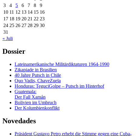
3
4
5
6
7
8
9
10
11
12
13
14
15
16
17
18
19
20
21
22
23
24
25
26
27
28
29
30
31
« Juli
Dossier
Lateinamerikanische Militärdiktaturen 1964-1990
Zikapiade in Brasilien
40 Jahre Putsch in Chile
Quo Vadis, ChaveZuela
Honduras: TeguciGolpe – Putsch im Hinterhof
Guatemala:
Der Fall Xamán
Bolivien im Umbruch
Der Kolumbienkonflikt
Novedades
Präsident Gustavo Petro erhebt die Stimme gegen eine Cuba-