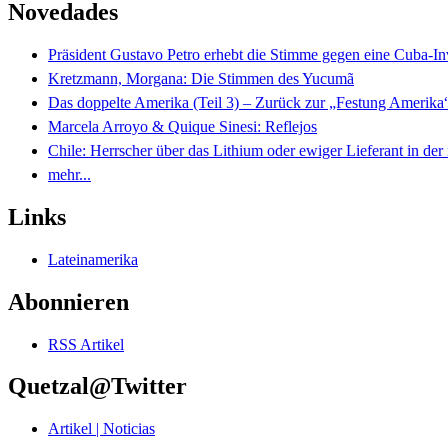
Novedades
Präsident Gustavo Petro erhebt die Stimme gegen eine Cuba-I
Kretzmann, Morgana: Die Stimmen des Yucumã
Das doppelte Amerika (Teil 3) – Zurück zur „Festung Amerika
Marcela Arroyo & Quique Sinesi: Reflejos
Chile: Herrscher über das Lithium oder ewiger Lieferant in der
mehr...
Links
Lateinamerika
Abonnieren
RSS Artikel
Quetzal@Twitter
Artikel | Noticias