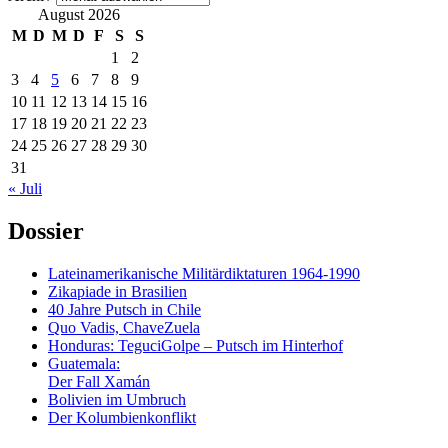
August 2026
M
D
M
D
F
S
S
1
2
3
4
5
6
7
8
9
10
11
12
13
14
15
16
17
18
19
20
21
22
23
24
25
26
27
28
29
30
31
« Juli
Dossier
Lateinamerikanische Militärdiktaturen 1964-1990
Zikapiade in Brasilien
40 Jahre Putsch in Chile
Quo Vadis, ChaveZuela
Honduras: TeguciGolpe – Putsch im Hinterhof
Guatemala:
Der Fall Xamán
Bolivien im Umbruch
Der Kolumbienkonflikt