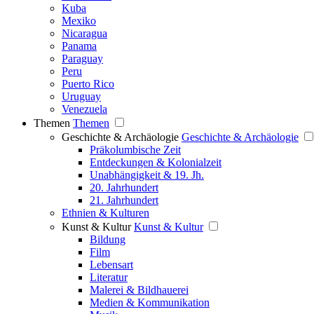
Kuba
Mexiko
Nicaragua
Panama
Paraguay
Peru
Puerto Rico
Uruguay
Venezuela
Themen
Themen
Geschichte & Archäologie
Geschichte & Archäologie
Präkolumbische Zeit
Entdeckungen & Kolonialzeit
Unabhängigkeit & 19. Jh.
20. Jahrhundert
21. Jahrhundert
Ethnien & Kulturen
Kunst & Kultur
Kunst & Kultur
Bildung
Film
Lebensart
Literatur
Malerei & Bildhauerei
Medien & Kommunikation