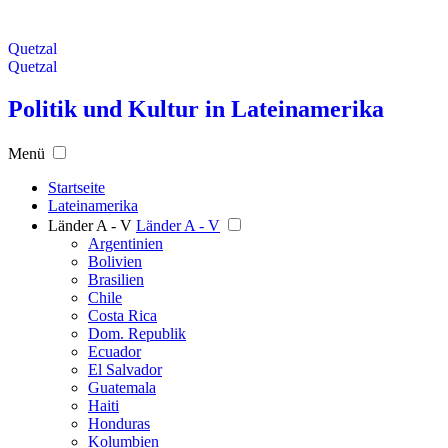
Quetzal
Quetzal
Politik und Kultur in Lateinamerika
Menü
Startseite
Lateinamerika
Länder A - V
Länder A - V
Argentinien
Bolivien
Brasilien
Chile
Costa Rica
Dom. Republik
Ecuador
El Salvador
Guatemala
Haiti
Honduras
Kolumbien