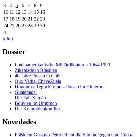
3
4
5
6
7
8
9
10
11
12
13
14
15
16
17
18
19
20
21
22
23
24
25
26
27
28
29
30
31
« Juli
Dossier
Lateinamerikanische Militärdiktaturen 1964-1990
Zikapiade in Brasilien
40 Jahre Putsch in Chile
Quo Vadis, ChaveZuela
Honduras: TeguciGolpe – Putsch im Hinterhof
Guatemala:
Der Fall Xamán
Bolivien im Umbruch
Der Kolumbienkonflikt
Novedades
Präsident Gustavo Petro erhebt die Stimme gegen eine Cuba-