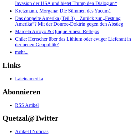
Invasion der USA und bietet Trump den Dialog an*
Kretzmann, Morgana: Die Stimmen des Yucumã
Das doppelte Amerika (Teil 3) – Zurück zur „Festung
Amerika“? Mit der Donroe-Doktrin gegen den Abstieg
Marcela Arroyo & Quique Sinesi: Reflejos
Chile: Herrscher über das Lithium oder ewiger Lieferant in
der neuen Geopolitik?
mehr...
Links
Lateinamerika
Abonnieren
RSS Artikel
Quetzal@Twitter
Artikel | Noticias